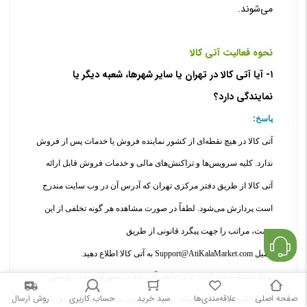
می‌شوند.
نحوه فعالیت آتی کالا
۱- آیا آتی کالا در تهران یا سایر شهرها، شعبه دیگر یا
نمایندگی دارد؟
پاسخ:
آتی کالا در هیچ نقطه‌‌ای از کشور نماینده فروش یا خدمات پس از فروش
ندارد.
کلیه سرویس‌‏ها و تراکنش‏‌های مالی و خدمات فروش قابل ارائه
آتی
کالا از طریق دفتر مرکزی تهران که آدرس آن در وب سایت مندرج
است پردازش می‏‌شود. لطفاً در صورت مشاهده هر گونه تخلفی از این
دست، مراتب را جهت پیگرد قانونی از طریق
ایمیل
Support@AtiKalaMarket.com
به
آتی
کالا اطلاع دهید.
توجه داشته باشید که در حال حاضر
آتی
کالا در شهرهای تحت پوشش
صفحه اصلی
علاقه‌مندی‌ها
سبد خرید
حساب کاربری
روش ارسال
تحویل اکسپرس، تنها خدمات ارسال و تحویل سفارش را از طریق مراکز