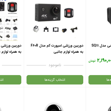
مدل SQ11
دوربین ورزشی اسپورت کم مدل F60R
به همراه لوازم جانبی
به همراه لوازم 
۲,۱۹۰,۰
تومان
ناموجود
‌ها
انتخاب گزینه‌ها
انت
در حال حاضر این 
گارانتی
نیست و در دستر