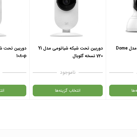
✧ چت با
انتخاب رنگ
: مشکی
 خرید
افزودن به سبد خرید
 Dome
دوربین تحت شبکه شیائومی مدل Yi
720 نسخه گلوبال
1080p
 واتس آپ
✧ چت با پشتیبان واتس آپ
ناموجود
‌ها
انتخاب گزینه‌ها
انت
انبار موجود
در حال حاضر این محصول در انبار موجود
در حال حاضر این 
د.
نیست و در دسترس نمی باشد.
نیست و در دستر
 واتس آپ
✧ چت با پشتیبان واتس آپ
✧ چت با