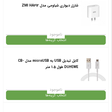
شارژر دیواری شیاومی مدل ZMI HA612
گارانتی
افزودن به سبد خرید
ناموجود
انتخاب گزینه‌ها
✧ چت با پشتیبان واتس آپ
در حال حاضر این محصول در انبار موجود نیست و در دسترس نمی باشد.
کابل تبدیل USB به microUSB مدل CB-
DU4EWE طول 1.5 متر
✧ چت با پشتیبان واتس آپ
ناموجود
انتخاب گزینه‌ها