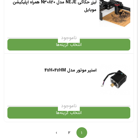
لیزر حکاکی NEJE مدل N30820 همراه اپلیکیشن
گارانتی
موبایل
افزودن به سبد خرید
ناموجود
انتخاب گزینه‌ها
✧ چت با پشتیبان واتس آپ
استپر موتور مدل 47H047HM
گارانتی
افزودن به سبد خرید
ناموجود
انتخاب گزینه‌ها
✧ چت با پشتیبان واتس آپ
›
۲
۱
در حال حاضر این محصول در انبار موجود نیست و در دسترس نمی باشد.