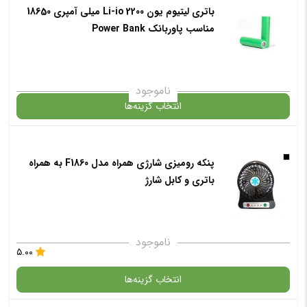
باتری لیتیوم یون Li-io 2200 میلی آمپری 18650
گارانتی
مناسب پاوربانک Power Bank
✧ چت با پشتیبان واتس آپ
افزودن به سبد خرید
ناموجود
انتخاب گزینه‌ها
✧ چت با پشتیبان واتس آپ
در حال حاضر این محصول در انبار موجود نیست و در دسترس نمی باشد.
پنکه رومیزی شارژی همراه مدل F1860 به همراه
باتری و کابل شارژ
✧ چت با پشتیبان واتس آپ
ناموجود
۵.۰۰
انتخاب گزینه‌ها