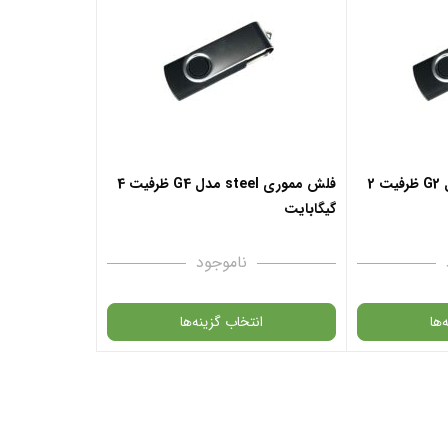
فلش مموری steel مدل G2 ظرفیت 2
فلش مموری steel مدل G4 ظرفیت 4
گیگابایت
ناموجود
‌ها
انتخاب گزینه‌ها
گارانتی