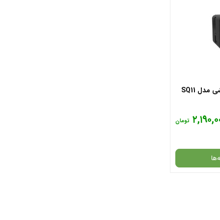
مدل SQ11
۲,۱۹۰,۰
تومان
‌ها