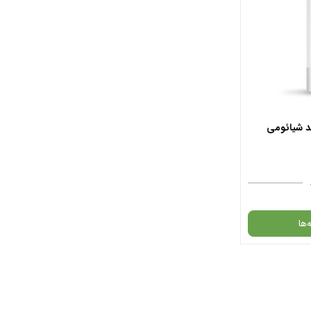
L هوشمند شیائومی
‌ها
انبار موجود
د.