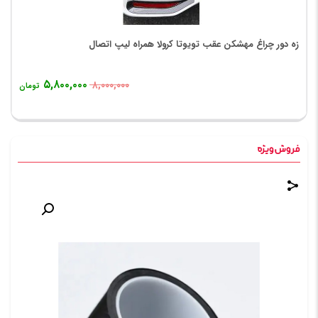
زه دور چراغ مهشکن عقب تویوتا کرولا همراه لیپ اتصال
۵,۸۰۰,۰۰۰
۸,۰۰۰,۰۰۰
تومان