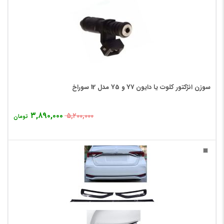
سوزن انژکتور کلوت یا دایون Y7 و Y5 مدل 12 سوراخ
۳,۸۹۰,۰۰۰
۵,۲۰۰,۰۰۰
تومان