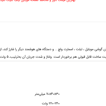
بهترین قیمت کاور و محافظ صفحه موبایل اینجا کلیک کنید
سونگ» دارای یک درگاه خروجی USB است که میتوان گوشی موبایل ، تبلت ، اسمارت واچ … و دستگاه های هوش
هم برخوردار است. ولتاژ و شدت جریان آن به‌ترتیب، 5 ولت، شدت جریان خروجی 2.0 آمپر می باشد.
70x40x30 میلی‌متر
۲۲۰-۲۴۰ ولت