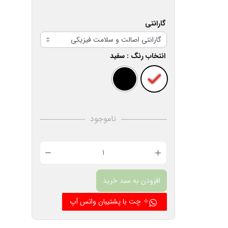
گارانتی
انتخاب رنگ
: سفید
ناموجود
شارژر
دیواری
افزودن به سبد خرید
مدل
ETA-
✧ چت با پشتیبان واتس آپ
U90EWE