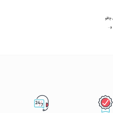
 چاقو
 و…