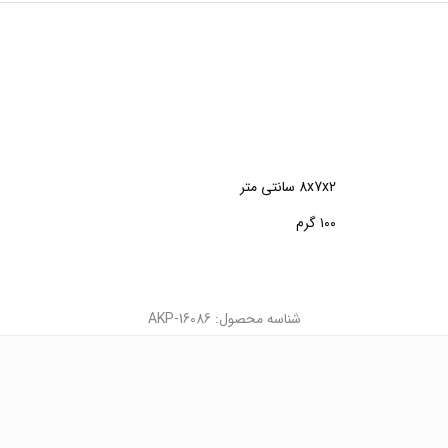
8x7x2 سانتی متر
۱۰۰ گرم
شناسه محصول: AKP-16086