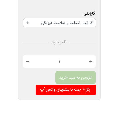
گارانتی
ناموجود
فیوز
مینیاتوری
افزودن به سبد خرید
تک
فاز
✧ چت با پشتیبان واتس آپ
6
آمپر
هیوندا
مدل