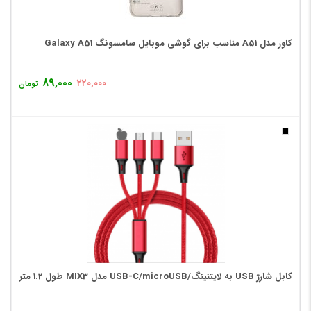
کاور مدل A51 مناسب برای گوشی موبایل سامسونگ Galaxy A51
۸۹,۰۰۰
۲۲۰,۰۰۰
تومان
کابل شارژ USB به لایتنینگ/USB-C/microUSB مدل MIX3 طول 1.2 متر