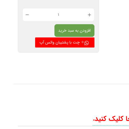
دستمال
سر
افزودن به سبد خرید
و
گردن
✧ چت با پشتیبان واتس آپ
زمستانی
مدل
Z1
عدد
کلیک کنید.