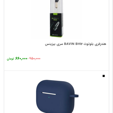
هندزفری بلوتوث BAVIN BH16 سری بیزینس
۶۶۰,۰۰۰
۹۵۰,۰۰۰
تومان