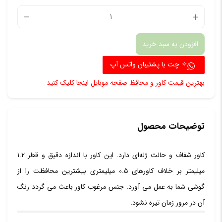
کاور
مدل
افزودن به سبد خرید
A12
مناسب
✧ چت با پشتیبان واتس آپ
برای
بهترین قیمت کاور و محافظ صفحه موبایل اینجا کلیک کنید
گوشی
موبایل
سامسو
توضیحات محصول
Galaxy
کاور شفاف و حالت ژله‌ای دارد. این کاور با اندازه دقیق و قطر ۱.۲
A12
میلیمتر بر خلاف کاورهای ۰.۵ میلیمتری بیشترین محافظت را از
عدد
گوشی شما به عمل می آورد. جنس مرغوب کاور باعث می گردد رنگ
آن در مرور زمان تیره نشود.