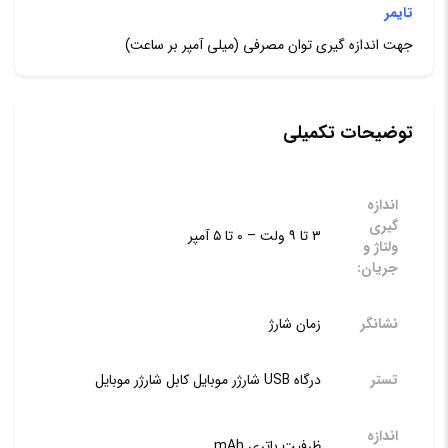
تایمر
جهت اندازه گیری توان مصرفی (میلی آمپر بر ساعت)
توضیحات تکمیلی
اندازه
گیری
۳ تا ۹ ولت – ۰ تا ۵ آمپر
ولتاژ و
جریان:
نشانگر
زمان شارژ
تستر
درگاه USB شارژر موبایل کابل شارژر موبایل
اندازه
ظرفیت باتری mAh