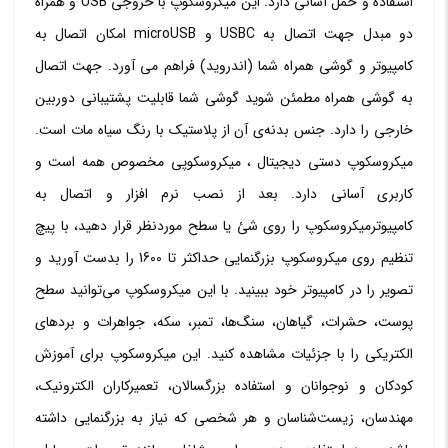
استفاده و حمل آسانی دارد. این میکروسکوپ با خروجی USB و همراه
تی
دو مبدل جهت اتصال به USBC و microUSB امکان اتصال به
جی
کامپیوتر و گوشی همراه شما (اندروید) فراهم می آورد. جهت اتصال
عدد
به گوشی همراه مطمئن شوید گوشی شما قابلیت پشتیبانی دوربین
خارجی را دارد. جنس بدنه‌ی آن از پلاستیک با رنگ سیاه مات است‏.‏
میکروسکوپ دستی دیجیتال ، میکروسکوپی مخصوص همه است و
کاربری آسانی دارد‏.‏ بعد از نصب نرم افزار و اتصال به
کامپیوترمیکروسکوپ را روی شئ یا سطح موردنظر قرار دهید، با پیچ
تنظیم روی میکروسکوپ بزرگنمایی حداکثر تا 1600 را بدست آورید و
تصویر را در کامپیوتر خود ببینید‏.‏ با این میکروسکوپ می‌توانید سطح
پوست، حشرات، گیاهان، سنگ‌ها، تمبر، سکه، جواهرات و بردهای
الکتریکی را با جزئیات مشاهده کنید‏.‏ این میکروسکوپ برای آموزش
کودکان و نوجوانان و استفاده بزرگسالان، تعمیرکاران الکترونیک،
مهندسان، زیست‌شناسان و هر شخصی که نیاز به بزرگنمایی داشته