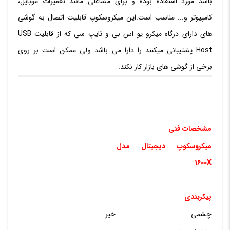
باشد مورد استفاده بوده و برای مشاغلی مانند تعمیرات موبایل،
کامپیوتر و‏.‏‏.‏‏.‏ مناسب است‏.‏این میکروسکوپ قابلیت اتصال به گوشی
های دارای درگاه میکرو یو اس بی و تایپ سی که از قابلیت USB
Host پشتیبانی میکنند را دارا می باشد ولی ممکن است بر روی
برخی از گوشی های بازار کار نکند.
مشخصات فنی
میکروسکوپ دیجیتال مدل
1600X
پیکربندی
چشمی
خیر