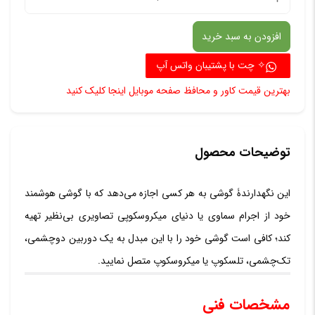
اتصال
افزودن به سبد خرید
موبایل
به
✧ چت با پشتیبان واتس آپ
تلسکو
بهترین قیمت کاور و محافظ صفحه موبایل اینجا کلیک کنید
و
دوربین
مدل
توضیحات محصول
versal
این نگهدارندۀ گوشی به هر کسی اجازه می‌دهد که با گوشی هوشمند
عدد
خود از اجرام سماوی یا دنیای میکروسکوپی تصاویری بی‌نظیر تهیه
کند؛ کافی است گوشی خود را با این مبدل به یک دوربین دوچشمی،
تک‌چشمی، تلسکوپ یا میکروسکوپ متصل نمایید.
مشخصات فنی