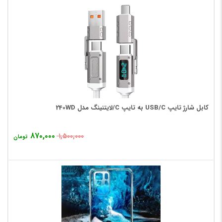
کابل شارژ تایپ USB/C به تایپ C/لایتنینگ مدل 240WD
۸۷۰,۰۰۰
۱,۵۰۰,۰۰۰
تومان