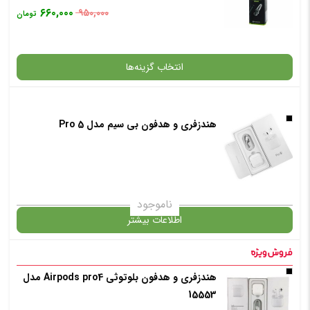
۶۶۰,۰۰۰
۹۵۰,۰۰۰
تومان
انتخاب رنگ
: مشکی
انتخاب گزینه‌ها
افزودن به سبد خرید
هندزفری و هدفون بی سیم مدل Pro 5
گارانتی
✧ چت با پشتیبان واتس آپ
انتخاب رنگ
: نقره ای
ناموجود
اطلاعات بیشتر
افزودن به سبد خرید
در حال حاضر این محصول در انبار موجود نیست و در دسترس نمی باشد.
هندزفری و هدفون بلوتوثی Airpods pro4 مدل
15553
✧ چت با پشتیبان واتس آپ