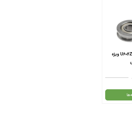
بسته 2 تایی بلبرینگ U604ZZ ویژه
ی
‌ها