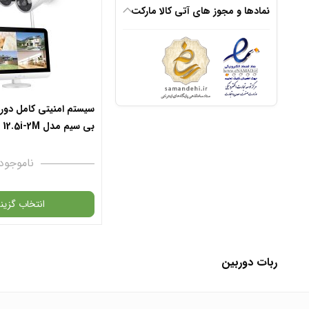
نمادها و مجوز های آتی کالا مارکت
افزودن به سبد
✧ چت با پشتیبان
سیستم امنیتی کامل دورب
بی سیم مدل 12.5i-2M همراه مانیتور
ناموجود
انتخاب گزینه
ربات دوربین
گارانتی