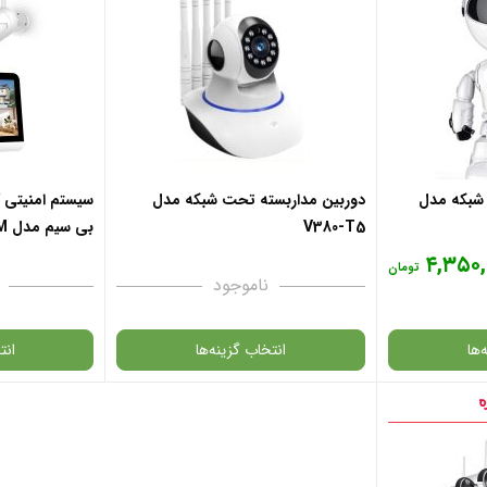
 شبکه مدل
دوربین مداربسته تحت شبکه مدل
سیستم امنیتی ک
V380-T5
بی سیم مدل 12.5i-5M همراه مانیتور
۴,۳۵۰,
تومان
ناموجود
‌ها
انتخاب گزینه‌ها
انت
گارانتی
گارانتی