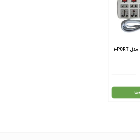
انتخاب رنگ
:
 خرید
افزودن به سبد خرید
 واتس آپ
✧ چت با پشتیبان واتس آپ
افزود
10PORT
✧ چت با
‌ها
انبار موجود
د.
 واتس آپ