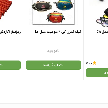
افزود
✧ چت با
 خرید
افزودن به سبد خرید
ل C5
کیف کمری کی ۲ سومیت مدل k2
زیرانداز آکاردئ
 واتس آپ
✧ چت با پشتیبان واتس آپ
ناموجود
۵.۰۰
انتخاب گزینه‌ها
انت
‌ها
گارانتی
گارانتی