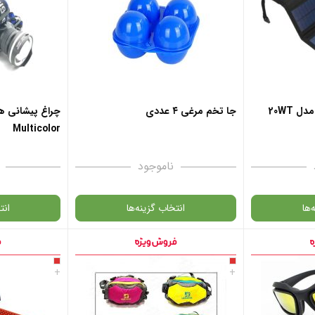
 خرید
افزودن به سبد خرید
افزود
 واتس آپ
✧ چت با پشتیبان واتس آپ
✧ چت با
 20WT
جا تخم مرغی ۴ عددی
چراغ پیشانی ه
Multicolor
ناموجود
‌ها
انتخاب گزینه‌ها
انت
گارانتی
گارانتی
+
+
انتخاب رنگ
: آبی