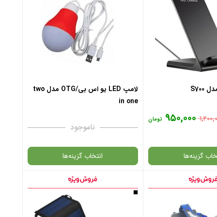
S700
لامپ LED یو اس بی/OTG مدل two
in one
۹۵۰,۰۰۰
۱,۲۰۰,
تومان
ناموجود
خاب گزینه‌ها
انتخاب گزینه‌ها
گارانتی