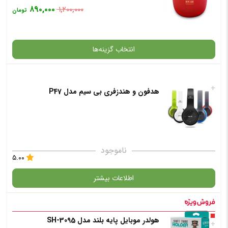
۸۹۰,۰۰۰
۱,۲۰۰,۰۰۰
تومان
انتخاب رنگ
: مشکی
انتخاب گزینه‌ها
افزودن به سبد خرید
+
هدفون و هندزفری بی سیم مدل P47
گارانتی
✧ چت با پشتیبان واتس آپ
انتخاب رنگ
: آبی
ناموجود
۵.۰۰
اطلاعات بیشتر
افزودن به سبد خرید
در حال حاضر این محصول در انبار موجود نیست و در دسترس نمی باشد.
هولدر موبایل پایه بلند مدل SH-3095
✧ چت با پشتیبان واتس آپ
+