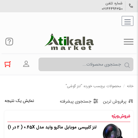
شماره تلفن
۰۲۱۴۴۴۹۴۳۵۰
ورود به حسا
خانه
/
محصولات برچسب خورده “لنز گوشی”
نمایش یک نتیجه
پرفروش ترین
جستجوی پیشرفته
لنز کلیپسی موبایل ماکرو واید مدل 0.45X ( 2 در 1)