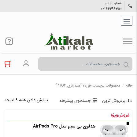
شماره تلفن
۰۲۱۴۴۴۹۴۳۵۰
ورود به حسا
خانه
/
محصولات برچسب خورده “هندزفری PRO4”
نمایش دادن همه ۹ نتیجه
پرفروش ترین
جستجوی پیشرفته
هدفون بی‌ سیم مدل AirPods Pro