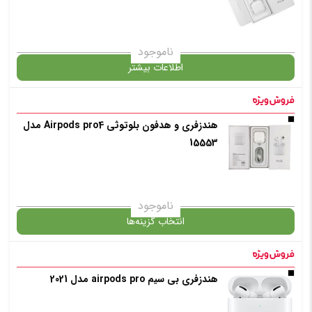
انتخاب رنگ
: مشکی
ناموجود
اطلاعات بیشتر
افزودن به سبد خرید
در حال حاضر این محصول در انبار موجود نیست و در دسترس نمی باشد.
هندزفری و هدفون بلوتوثی Airpods pro4 مدل
15553
✧ چت با پشتیبان واتس آپ
✧ چت با پشتیبان واتس آپ
ناموجود
انتخاب گزینه‌ها
هندزفری بی سیم airpods pro مدل 2021
گارانتی