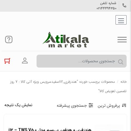
شماره تلفن
۰۲۱۴۴۴۹۴۳۵۰
ورود به حسا
خانه
/
محصولات برچسب خورده “هندزفری_i12سفیدسرویس ویژه آتی کالا : 7 روز
تضمین تعویض کالا”
نمایش یک نتیجه
پرفروش ترین
جستجوی پیشرفته
هندزفری و هدفون بی‌سیم مدل i12 – TWS V5.0