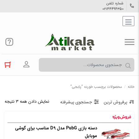
شماره تلفن
۰۲۱۴۴۴۹۴۳۵۰
ورود به حسا
خانه
/
محصولات برچسب خورده “پابجی”
نمایش دادن همه ۳ نتیجه
پرفروش ترین
جستجوی پیشرفته
دسته بازی PubG مدل D9 مناسب برای گوشی
موبایل