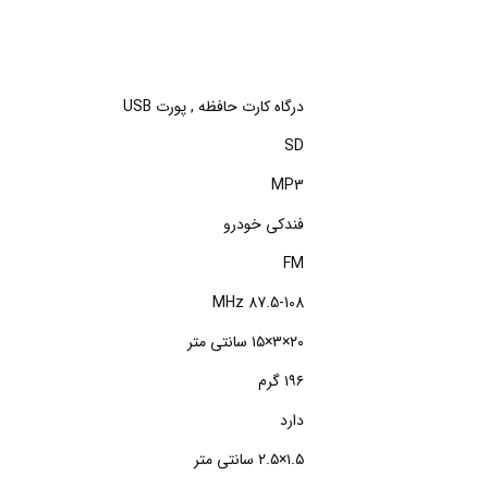
درگاه کارت حافظه , پورت USB
SD
MP3
فندکی خودرو
FM
87.5-108 MHz
۲۰×۳×۱۵ سانتی متر
۱۹۶ گرم
دارد
۱.۵×۲.۵ سانتی متر