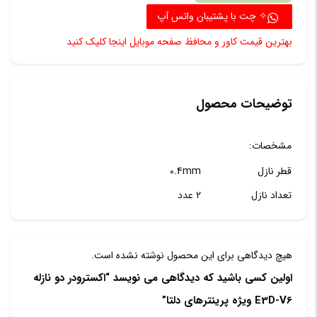
E3D-
✧ چت با پشتیبان واتس آپ
V6
بهترین قیمت کاور و محافظ صفحه موبایل اینجا کلیک کنید
ویژه
پرینتره
دلتا
توضیحات محصول
عدد
مشخصات:
قطر نازل
0.4mm
تعداد نازل
۲ عدد
هیچ دیدگاهی برای این محصول نوشته نشده است.
اولین کسی باشید که دیدگاهی می نویسد “اکسترودر دو نازله
E3D-V6 ویژه پرینترهای دلتا”