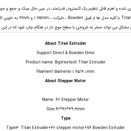
نصب است و اکسترودر توصیه شده
About Titan Extruder
Support Direct & Bowden Drive
Product name: Bigtreetech Titan Extruder
Filament diameter:1.75/3.0mm
About Stepper Motor
Name: 42 Stepper Motor
Size:42*42*39.3mm
Type
Type3: Titan Extruder+42 stepper motor+V6 Bowden Extruder