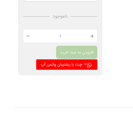
ناموجود
کیت
کامل
افزودن به سبد خرید
اکسترودر
E3D
✧ چت با پشتیبان واتس آپ
TITAN
همراه
استپر
و
هات
اند
مناسب