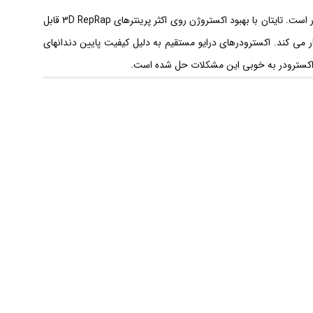
فیلامنت
کیت اکسترودر تایتان E3D با استفاده از نسبت دنده 3: 1 ، هاب تراشکاری شده و اهرم قابل تنظیم یک اکسترودر قدرتمند، در عین حال سبک و جمع و جور است. تایتان با بهبود اکستروژن روی اکثر پرینترهای 3D RepRap قابل
1.75
 برای همه HotEnd ها می باشد. Titan با کلیه مدل ها از قبیل Bowden ، دایرکت ، 1.75mm و 3mm به خوبی کار می کند. اکسترودرهای درایو مستقیم به دلیل کیفیت پایین دندانهای
و
3
میلیمتر
عدد