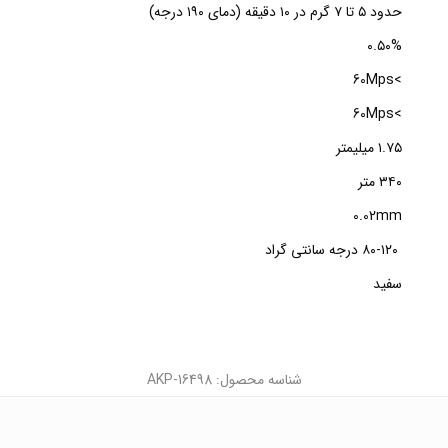
حدود ۵ تا ۷ گرم در ۱۰ دقیقه (دمای ۱۹۰ درجه)
۰.۵۰%
>60Mps
>60Mps
۱.۷۵ میلیمتر
۳۴۰ متر
0.02mm
۸۰-۱۲۰ درجه سانتی گراد
سفید
شناسه محصول: AKP-16498