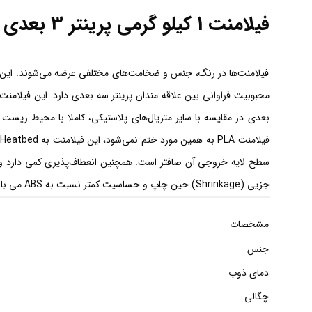
فیلامنت 1 کیلو گرمی پرینتر 3 بعدی دارای جنس PLA و قطر 1.75MM سفید
جزیی (Shrinkage) حین چاپ و حساسیت کمتر نسبت به ABS می باشد که نکته ی مهمی در انتخاب فیلامنت می باشد ولی دوام و استحکام کمتری نسبت به فیلامنت ABS دارد.
مشخصات
جنس
دمای ذوب
چگالی