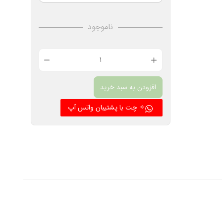
ناموجود
فیلامنت
1
افزودن به سبد خرید
کیلو
گرمی
✧ چت با پشتیبان واتس آپ
پرینتر
3
بعدی
دارای
جنس
PLA
و