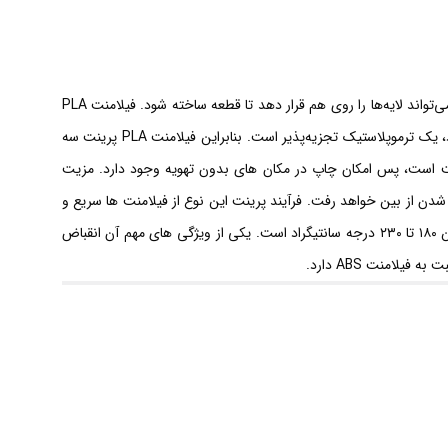
قطر
1.75mm
سفید
فیلامنت‌ها در رنگ، جنس و ضخامت‌های مختلفی عرضه می‌شوند. این مواد بسته به دمای ذوب خود تغییر حالت داده و پرینتر سه بعدی از طریق نازل می‌تواند لایه‌ها را روی هم قرار دهد تا قطعه ساخته شود. فیلامنت PLA
عدد
محبوبیت فراوانی بین علاقه مندان پرینتر سه بعدی دارد. این فیلامنت به علت اینکه از ترکیبات تجدیدشونده‌ای مثل نشاسته ذرت یا نیشکر تهیه می‌شود، یک ترموپلاستیک تجزیه‌پذیر است. بنابراین فیلامنت PLA پرینت سه
ستند. مزیت مهم فیلامنت PLA عدم انتشار گاز های آلاینده هنگام پرینت است، پس امکان چاپ در مکان های بدون تهویه وجود دارد. مزیت
گی، ترک و فشردگی حین سرد شدن از بین خواهد رفت. فرآیند پرینت این نوع از فیلامنت ها سریع و
سطح لایه خروجی آن صافتر است. همچنین انعطاف‌پذیری کمی دارد و کاملا ساختار سفتی دارد. میانگین دمایی پرینت سه بعدی برای فیلامنت PLA بین ۱۸۰ تا ۲۳۰ درجه سانتیگراد است. یکی از ویژگی های مهم آن انقباض