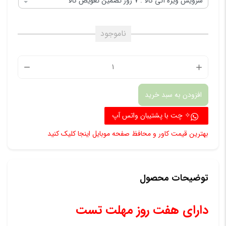
ناموجود
هندزفر
و
افزودن به سبد خرید
هدفون
بی‌سیم
✧ چت با پشتیبان واتس آپ
مدل
بهترین قیمت کاور و محافظ صفحه موبایل اینجا کلیک کنید
i11
-
TWS
توضیحات محصول
عدد
دارای هفت روز مهلت تست