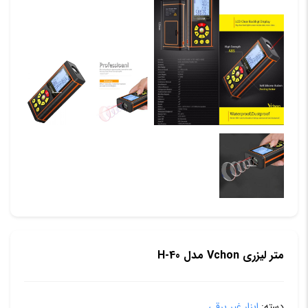
متر لیزری Vchon مدل H-40
دسته:
ابزار غیر برقی