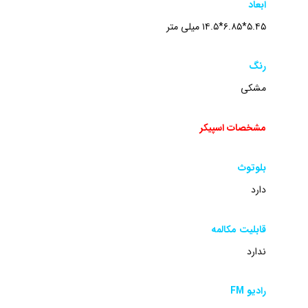
ابعاد
۵.۴۵*۶.۸۵*۱۴.۵ میلی متر
رنگ
مشکی
مشخصات اسپیکر
بلوتوث
دارد
قابلیت مکالمه
ندارد
رادیو FM