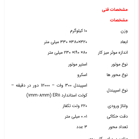
مشخصات فنی
مشخصات
وزن
۱۰ کیلوگرم
ابعاد
۳۲۰×۳۸۰× ۳۳۰ میلی متر
اندازه موثر میز کار
۸۰× ۱۹۰× ۲۳۰ میلی متر
نوع موتور
استپر موتور
نوع محور ها
اسکرو
اسپیندل 300 وات – 12000 دور در دقیقه –
نوع اسپیندل
کولت استاندارد 1mm-8mm) ER11)
ولتاژ ورودی
۲۲۰ ولت تکفاز
دقت حکاکی
۰.۰۱ میلی متر
تعداد محور
۳ عدد
مناسب برای کار روی