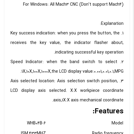
For Windows: All Mach3 CNC (Don’t support Mach4)
Explanation:
1. Key success indication: when you press the button, the
receives the key value, the indicator flasher about,
indicating successful key operation.
2. Speed Indicator: when the band switch to select
1X,10X,100X,1000X,the LCD display value:0.001,0.01,0.1,MPG.
3. Axis selected location: Axis selection switch position,
LCD display axis selected. X:X workpiece coordinate
axis,1X:X axis mechanical coordinate.
Features:
WHB04B-6
Model
ISM,433MHZ
Radio frequency