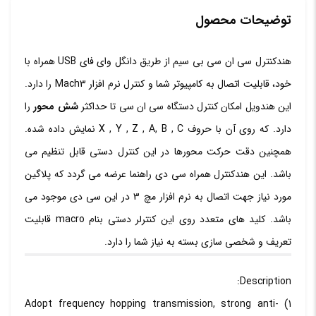
سی
توضیحات محصول
مچ
هندکنترل سی ان سی بی سیم از طریق دانگل وای فای USB همراه با
تری
خود، قابلیت اتصال به کامپیوتر شما و کنترل نرم افزار Mach3 را دارد.
شش
این هندویل امکان کنترل دستگاه سی ان سی تا حداکثر
شش محور
را
محور
دارد. که روی آن با حروف X , Y , Z , A, B , C نمایش داده شده.
مدل
همچنین دقت حرکت محورها در این کنترل دستی قابل تنظیم می
HB04-
باشد. این هندکنترل همراه سی دی راهنما عرضه می گردد که پلاگین
6
مورد نیاز جهت اتصال به نرم افزار مچ 3 در این سی دی موجود می
عدد
باشد. کلید های متعدد روی این کنترلر دستی بنام macro قابلیت
تعریف و شخصی سازی بسته به نیاز شما را دارد.
Description:
1) Adopt frequency hopping transmission, strong anti-