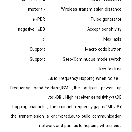
40 meter
Wireless transmission distance
100PDR
Pulse generator
negative 98DB
Accept sensitivity
۶
Max. axis
Support
Macro code button
Support
Step/Continuous mode switch
Key feature:
1 .Auto Frequency Hopping When Noise.
Frequency band:433Mhz,ISM ,the output power up
to10DB，High receiver sensitivity-98DB.
32 hopping channels，the channel frequency gap is 1Mhz.
the transmission is encrypted,auto build communication
network and pair. auto hopping when noise.