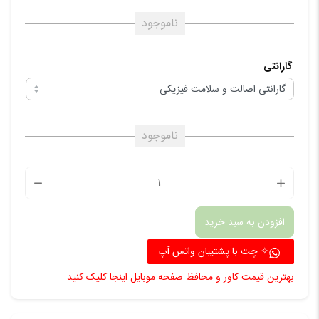
ناموجود
گارانتی
ناموجود
هندکنت
یا
افزودن به سبد خرید
هندویل
بی
✧ چت با پشتیبان واتس آپ
سیم
بهترین قیمت کاور و محافظ صفحه موبایل اینجا کلیک کنید
سی
ان