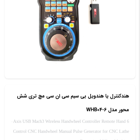
هندکنترل یا هندویل بی سیم سی ان سی مچ تری شش
محور مدل WHB04-6
6 Axis USB Mach3 Wireless Handwheel Controller Remote Hand
Control CNC Handwheel Manual Pulse Generator for CNC Lathe