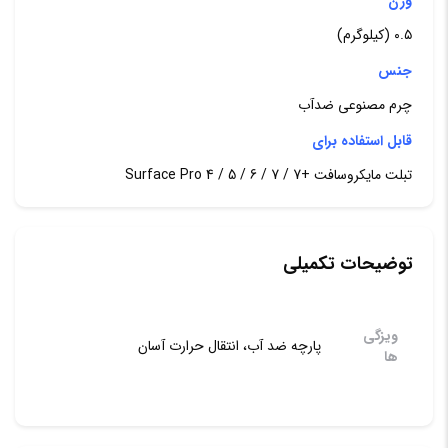
وزن
7
۰.۵ (کیلوگرم)
/
جنس
urface
چرم مصنوعی ضدآب
Pro
4
قابل استفاده برای
/
تبلت مایکروسافت +7 / 7 / Surface Pro 4 / 5 / 6
5
/
توضیحات تکمیلی
6
عدد
ویزگی
پارچه ضد آب، انتقال حرارت آسان
ها