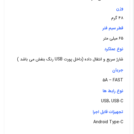
وزن
۴۸ گرم
قطر سیم فنر
۶۵ میلی متر
نوع عملکرد
شارژ سریع و انتقال داده (داخل پورت USB رنگ بنفش می باشد )
جریان
5A – FAST
نوع رابط ها
USB، USB-C
تجهیزات قابل اجرا
Android Type-C