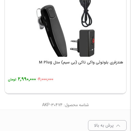
هندزفری بلوتوثی واکی تاکی (بی سیم) مدل M Plug
۲,۹۹۰,۰۰۰
۴,۰۰۰,۰۰۰
تومان
شناسه محصول: AKP-30474
پرش به بالا