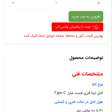
کابل
تبدیل
افزودن به سبد خرید
فنری
USB
✧ چت با پشتیبان واتس آپ
به
بهترین قیمت کاور و محافظ صفحه موبایل اینجا کلیک کنید
USB-
C
مدل
توضیحات محصول
Spring
مشخصات فنی
عدد
نوع کالا
کابل دیتا فنری فست شارژ Type-C
طول کابل در حالت فنری و کششی
۳۰ تا ۱۰۰ سانتی متر