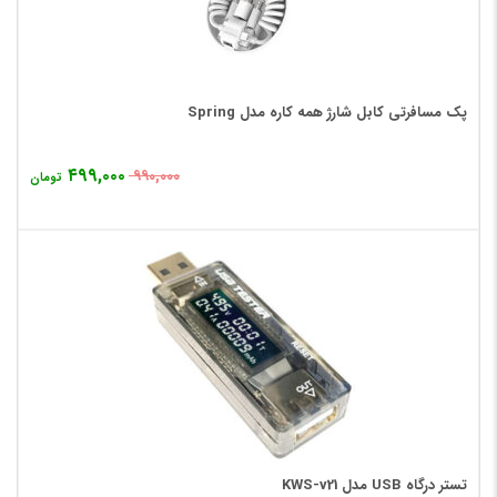
پک مسافرتی کابل شارژ همه کاره مدل Spring
۴۹۹,۰۰۰
۹۹۰,۰۰۰
تومان
تستر درگاه USB مدل KWS-v21