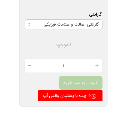
گارانتی
ناموجود
فلش
مموری
افزودن به سبد خرید
steel
مدل
✧ چت با پشتیبان واتس آپ
G4
ظرفیت
4
گیگابایت