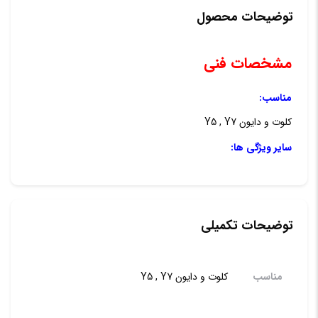
(Y5
توضیحات محصول
,
مشخصات فنی
Y7)
عدد
مناسب:
کلوت و دایون Y5 , Y7
سایر ویژگی ها:
توضیحات تکمیلی
مناسب
کلوت و دایون Y5 , Y7