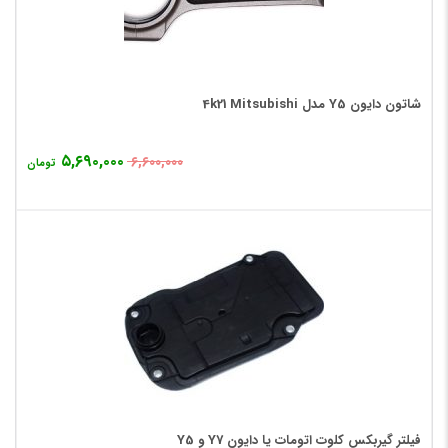
شاتون دایون Y5 مدل 4k21 Mitsubishi
۵,۶۹۰,۰۰۰
۶,۶۰۰,۰۰۰
تومان
فیلتر گیربکس کلوت اتومات یا دایون Y7 و Y5