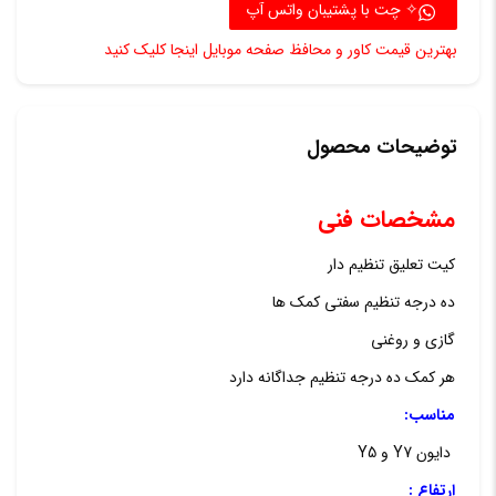
کلیک
✧ چت با پشتیبان واتس آپ
(درجه
بهترین قیمت کاور و محافظ صفحه موبایل اینجا کلیک کنید
تنظیم)
مناسب
دایون
توضیحات محصول
Y7
مشخصات فنی
و
Y5
کیت تعلیق تنظیم دار
عدد
ده درجه تنظیم سفتی کمک ها
گازی و روغنی
هر کمک ده درجه تنظیم جداگانه دارد
مناسب:
دایون Y7 و Y5
ارتفاع :