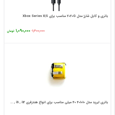
باتری و کابل شارژ مدل 2020G مناسب برای Xbox Series X|S
۱,۰۹۰,۰۰۰
۱,۲۰۰,۰۰۰
تومان
باتری ایرپد مدل 401010 40 میلی مناسب برای انواع هندزفری i11 , i12 , …