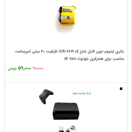
باتری لیتیوم-یون قابل شارژ کد ICR-6671 ظرفیت 40 میلی آمپرساعت
مناسب برای هندزفری بلوتوث i12 tws
۵۹,۰۰۰
۹۰,۰۰۰
تومان