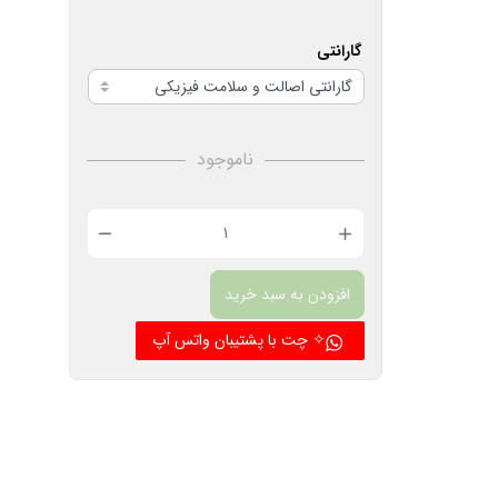
گارانتی
ناموجود
چشمی
بی
افزودن به سبد خرید
سیم
دزدگیر
✧ چت با پشتیبان واتس آپ
مدل
Dual
عدد