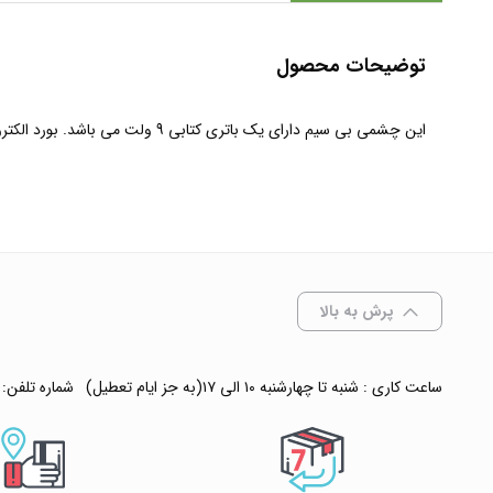
توضیحات محصول
این چشمی بی سیم دارای یک باتری کتابی 9 ولت می باشد. بورد الکترونیکی این چشمی مدل PIR815K می باشد که هر دو فرکانس رایج 433/315 مگاهرتز را پشتیبانی می کند به همین دلیل به مدل Dual معروف می باشد.
پرش به بالا
ساعت کاری : شنبه تا چهارشنبه ۱۰ الی ۱۷(به جز ایام تعطیل)
شماره تلفن: